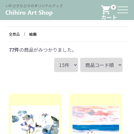
Menu
いわさきちひろのオリジナルグッズ
0
カート
全商品
絵画
77
件
の商品がみつかりました。