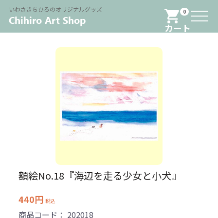
Menu
いわさきちひろのオリジナルグッズ
0
カート
額絵No.18『海辺を走る少女と小犬』
440円
税込
商品コード：
202018