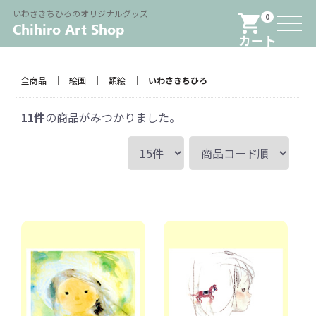
Menu
いわさきちひろのオリジナルグッズ
0
カート
全商品
絵画
額絵
いわさきちひろ
11
件
の商品がみつかりました。