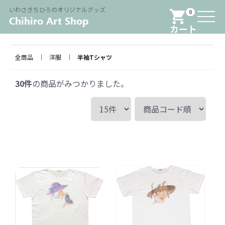
Menu
いわさきちひろのオリジナルグッズ
0
カート
全商品
洋服
半袖Tシャツ
30
件
の商品がみつかりました。