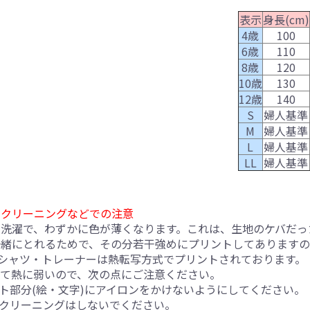
表示
身長(cm)
4歳
100
6歳
110
8歳
120
10歳
130
12歳
140
S
婦人基準
M
婦人基準
L
婦人基準
LL
婦人基準
・クリーニングなどでの注意
の洗濯で、わずかに色が薄くなります。これは、生地のケバだっ
一緒にとれるためで、その分若干強めにプリントしてありますの
シャツ・トレーナーは熱転写方式でプリントされております。
って熱に弱いので、次の点にご注意ください。
ント部分(絵・文字)にアイロンをかけないようにしてください。
イクリーニングはしないでください。