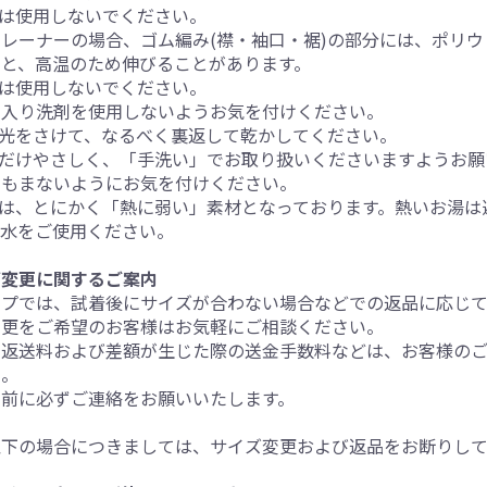
機は使用しないでください。
レーナーの場合、ゴム編み(襟・袖口・裾)の部分には、ポリ
すと、高温のため伸びることがあります。
剤は使用しないでください。
剤入り洗剤を使用しないようお気を付けください。
日光をさけて、なるべく裏返して乾かしてください。
るだけやさしく、「手洗い」でお取り扱いくださいますようお
くもまないようにお気を付けください。
品は、とにかく「熱に弱い」素材となっております。熱いお湯
、水をご使用ください。
ズ変更に関するご案内
ップでは、試着後にサイズが合わない場合などでの返品に応じて
変更をご希望のお客様はお気軽にご相談ください。
の返送料および差額が生じた際の送金手数料などは、お客様の
い。
の前に必ずご連絡をお願いいたします。
以下の場合につきましては、サイズ変更および返品をお断りして