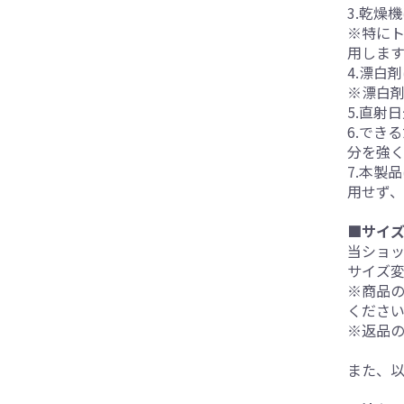
3.乾燥
※特にト
用しま
4.漂白
※漂白
5.直射
6.でき
分を強
7.本製
用せず
■サイ
当ショ
サイズ
※商品
くださ
※返品
また、