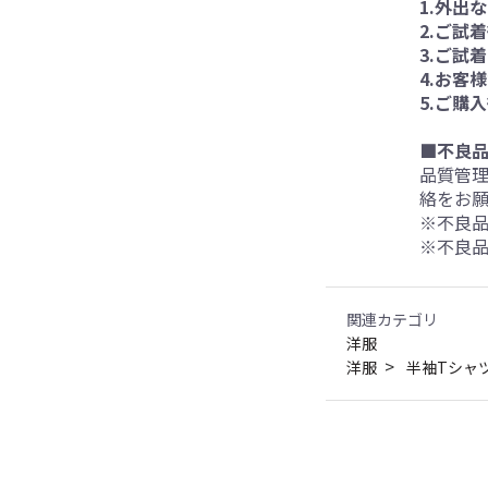
1.外出
2.ご試
3.ご試
4.お客
5.ご購
■不良
品質管
絡をお願
※不良
※不良品
関連カテゴリ
洋服
洋服
半袖Tシャ