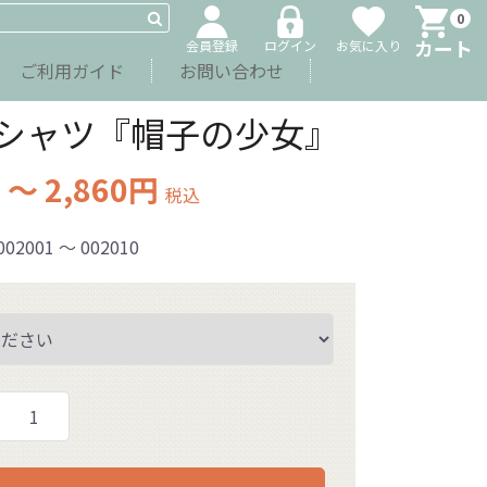
0
カート
会員登録
ログイン
お気に入り
ご利用ガイド
お問い合わせ
シャツ『帽子の少女』
 ～ 2,860円
税込
002001 ～ 002010