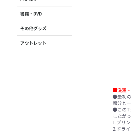
書籍・DVD
その他グッズ
アウトレット
■洗濯
●最初
部分と
●このT
したが
1.プリ
2.ドラ