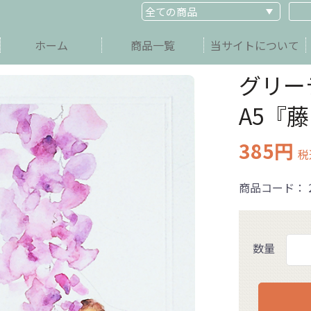
ホーム
商品一覧
当サイトについて
グリ
A5『
385円
税
商品コード：
数量