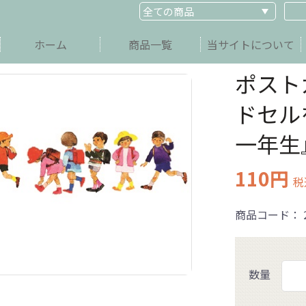
ホーム
商品一覧
当サイトについて
ポスト
ドセル
一年生
110円
税
商品コード：
数量