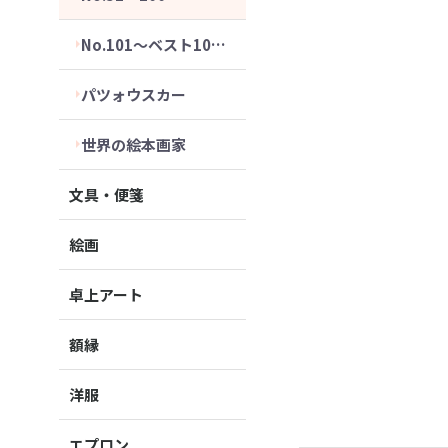
No.101～ベスト10セット
パツォウスカー
世界の絵本画家
文具・便箋
絵画
卓上アート
額縁
洋服
エプロン