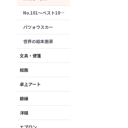
No.101～ベスト10セット
パツォウスカー
世界の絵本画家
文具・便箋
絵画
卓上アート
額縁
洋服
エプロン