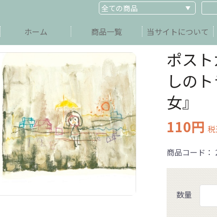
ホーム
商品一覧
当サイトについて
ポスト
しのト
女』
110円
税
商品コード：
数量