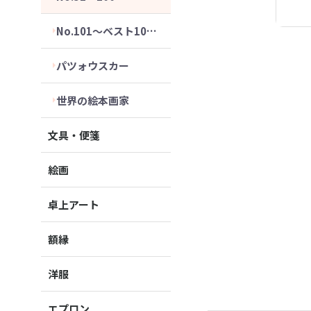
No.101～ベスト10セット
パツォウスカー
世界の絵本画家
文具・便箋
絵画
卓上アート
額縁
洋服
エプロン