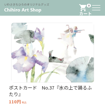
Menu
いわさきちひろのオリジナルグッズ
0
カート
ポストカード No.37『水の上で踊るふ
たり』
110円
税込