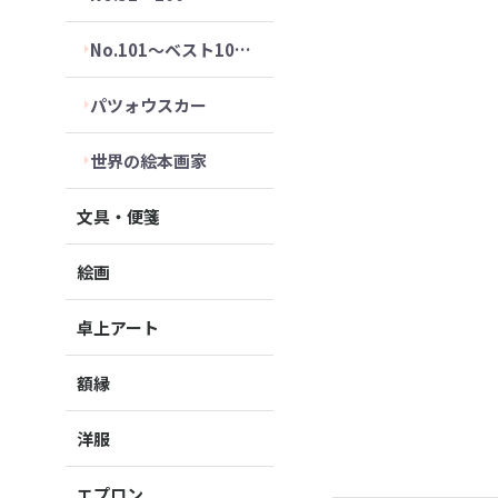
No.101～ベスト10セット
パツォウスカー
世界の絵本画家
文具・便箋
絵画
卓上アート
額縁
洋服
エプロン